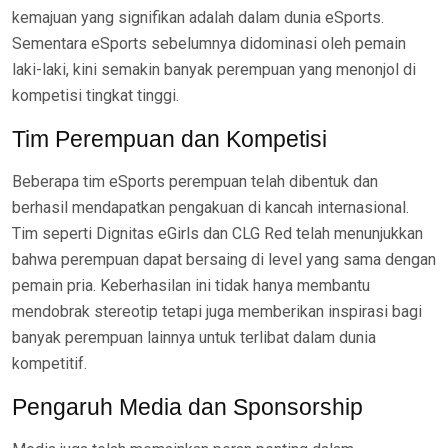
kemajuan yang signifikan adalah dalam dunia eSports.
Sementara eSports sebelumnya didominasi oleh pemain
laki-laki, kini semakin banyak perempuan yang menonjol di
kompetisi tingkat tinggi.
Tim Perempuan dan Kompetisi
Beberapa tim eSports perempuan telah dibentuk dan
berhasil mendapatkan pengakuan di kancah internasional.
Tim seperti Dignitas eGirls dan CLG Red telah menunjukkan
bahwa perempuan dapat bersaing di level yang sama dengan
pemain pria. Keberhasilan ini tidak hanya membantu
mendobrak stereotip tetapi juga memberikan inspirasi bagi
banyak perempuan lainnya untuk terlibat dalam dunia
kompetitif.
Pengaruh Media dan Sponsorship