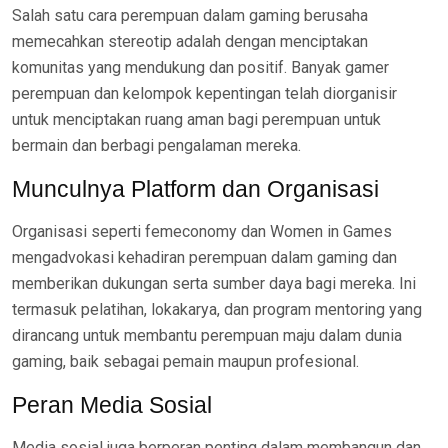
Salah satu cara perempuan dalam gaming berusaha
memecahkan stereotip adalah dengan menciptakan
komunitas yang mendukung dan positif. Banyak gamer
perempuan dan kelompok kepentingan telah diorganisir
untuk menciptakan ruang aman bagi perempuan untuk
bermain dan berbagi pengalaman mereka.
Munculnya Platform dan Organisasi
Organisasi seperti femeconomy dan Women in Games
mengadvokasi kehadiran perempuan dalam gaming dan
memberikan dukungan serta sumber daya bagi mereka. Ini
termasuk pelatihan, lokakarya, dan program mentoring yang
dirancang untuk membantu perempuan maju dalam dunia
gaming, baik sebagai pemain maupun profesional.
Peran Media Sosial
Media sosial juga berperan penting dalam membangun dan