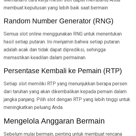
membuat keputusan yang lebih baik saat bermain:
Random Number Generator (RNG)
Semua slot online menggunakan RNG untuk menentukan
hasil setiap putaran. Ini menjamin bahwa setiap putaran
adalah acak dan tidak dapat diprediksi, sehingga
memastikan keadilan dalam permainan.
Persentase Kembali ke Pemain (RTP)
Setiap slot memiliki RTP yang menunjukkan berapa persen
dari taruhan yang akan dikembalikan kepada pemain dalam
jangka panjang. Pilih slot dengan RTP yang lebih tinggi untuk
meningkatkan peluang Anda.
Mengelola Anggaran Bermain
Sebelum mulai bermain, penting untuk membuat rencana