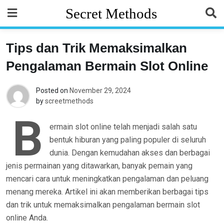
Skip
Secret Methods
to
content
Tips dan Trik Memaksimalkan
Pengalaman Bermain Slot Online
Posted on
November 29, 2024
by
screetmethods
B
ermain slot online telah menjadi salah satu
bentuk hiburan yang paling populer di seluruh
dunia. Dengan kemudahan akses dan berbagai
jenis permainan yang ditawarkan, banyak pemain yang
mencari cara untuk meningkatkan pengalaman dan peluang
menang mereka. Artikel ini akan memberikan berbagai tips
dan trik untuk memaksimalkan pengalaman bermain slot
online Anda.