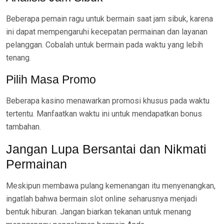
Beberapa pemain ragu untuk bermain saat jam sibuk, karena
ini dapat mempengaruhi kecepatan permainan dan layanan
pelanggan. Cobalah untuk bermain pada waktu yang lebih
tenang.
Pilih Masa Promo
Beberapa kasino menawarkan promosi khusus pada waktu
tertentu. Manfaatkan waktu ini untuk mendapatkan bonus
tambahan.
Jangan Lupa Bersantai dan Nikmati
Permainan
Meskipun membawa pulang kemenangan itu menyenangkan,
ingatlah bahwa bermain slot online seharusnya menjadi
bentuk hiburan. Jangan biarkan tekanan untuk menang