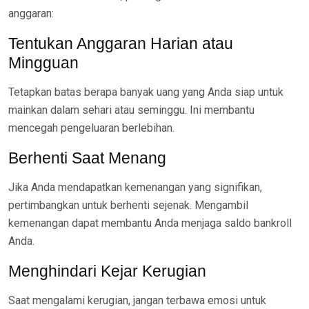
anggaran:
Tentukan Anggaran Harian atau
Mingguan
Tetapkan batas berapa banyak uang yang Anda siap untuk
mainkan dalam sehari atau seminggu. Ini membantu
mencegah pengeluaran berlebihan.
Berhenti Saat Menang
Jika Anda mendapatkan kemenangan yang signifikan,
pertimbangkan untuk berhenti sejenak. Mengambil
kemenangan dapat membantu Anda menjaga saldo bankroll
Anda.
Menghindari Kejar Kerugian
Saat mengalami kerugian, jangan terbawa emosi untuk