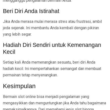
mengganggu pengalaman bermain Anda.
Beri Diri Anda Istirahat
Jika Anda merasa mulai merasa stres atau frustrasi, ambil
jeda sejenak. Ini membantu Anda kembali dengan pikiran
yang lebih segar.
Hadiah Diri Sendiri untuk Kemenangan
Kecil
Setiap kali Anda memenangkan sesuatu, beri diri Anda
hadiah kecil. Ini mempertahankan semangat dan membuat
permainan tetap menyenangkan.
Kesimpulan
Bermain slot online bisa menjadi pengalaman yang
mengasyikkan dan menguntungkan jika Anda tahu bagaimana
memaksimalkannya. Dari memahami jenis slot hingga