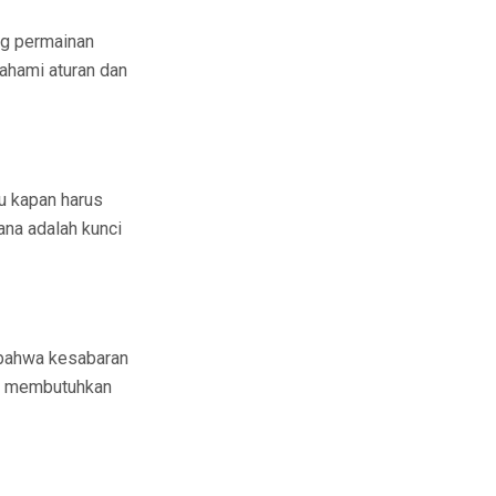
ng permainan
mahami aturan dan
u kapan harus
ana adalah kunci
 bahwa kesabaran
ar membutuhkan