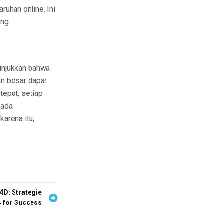
uhan online. Ini
ng.
nunjukkan bahwa
an besar dapat
tepat, setiap
 ada
karena itu,
4D: Strategie
s for Success