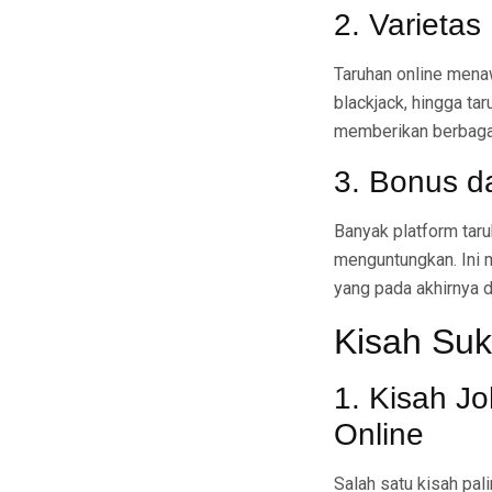
2. Varieta
Taruhan online menaw
blackjack, hingga ta
memberikan berbagai
3. Bonus d
Banyak platform tar
menguntungkan. Ini 
yang pada akhirnya 
Kisah Su
1. Kisah J
Online
Salah satu kisah pal