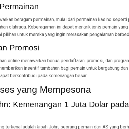
s Permainan
arkan beragam permainan, mulai dari permainan kasino seperti p
ruhan olahraga. Keberagaman ini dapat menarik jenis pemain yan
 pilihan untuk mereka yang ingin merasakan pengalaman berbed
an Promosi
uhan online menawarkan bonus pendaftaran, promosi, dan program
memberikan insentif tambahan bagi pemain untuk bergabung dan 
dapat berkontribusi pada kemenangan besar.
kses yang Mempesona
ohn: Kemenangan 1 Juta Dolar pada
ing terkenal adalah kisah John, seorang pemain dari AS yang berh