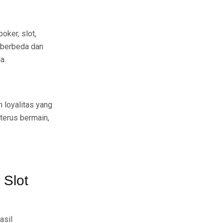
oker, slot,
g berbeda dan
a.
 loyalitas yang
terus bermain,
 Slot
asil