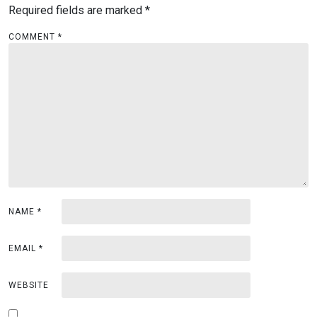
v
Required fields are marked
*
i
COMMENT
*
g
a
t
i
o
n
NAME
*
EMAIL
*
WEBSITE