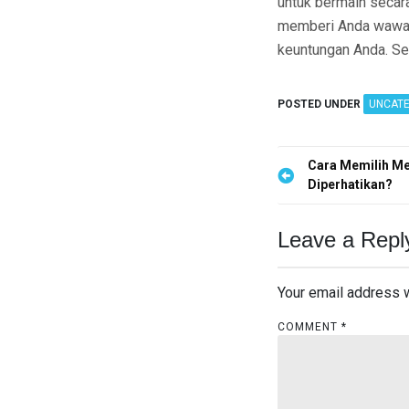
untuk bermain secar
memberi Anda wawas
keuntungan Anda. Se
POSTED UNDER
UNCAT
P
Cara Memilih Me
Diperhatikan?
o
s
Leave a Repl
t
Your email address w
n
COMMENT
*
a
v