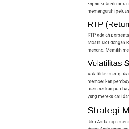
kapan sebuah mesin
memengaruhi peluan
RTP (Return
RTP adalah persenta
Mesin slot dengan R
menang. Memilih mes
Volatilitas S
Volatilitas merupakan
memberikan pembayara
memberikan pembayar
yang mereka cari da
Strategi 
Jika Anda ingin meni