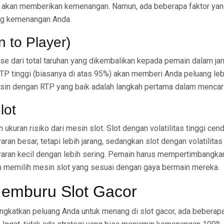
 akan memberikan kemenangan. Namun, ada beberapa faktor yan
g kemenangan Anda.
 to Player)
se dari total taruhan yang dikembalikan kepada pemain dalam jan
TP tinggi (biasanya di atas 95%) akan memberi Anda peluang leb
in dengan RTP yang baik adalah langkah pertama dalam mencari 
lot
 ukuran risiko dari mesin slot. Slot dengan volatilitas tinggi cen
n besar, tetapi lebih jarang, sedangkan slot dengan volatilitas
an kecil dengan lebih sering. Pemain harus mempertimbangkan
n memilih mesin slot yang sesuai dengan gaya bermain mereka.
Memburu Slot Gacor
ngkatkan peluang Anda untuk menang di slot gacor, ada beberapa