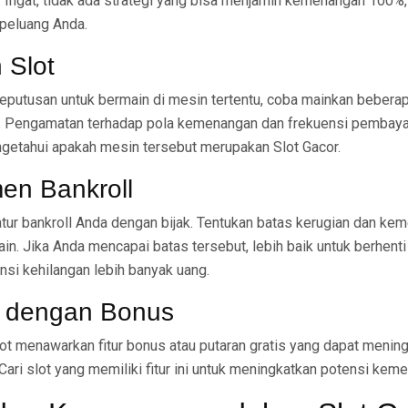
 Ingat, tidak ada strategi yang bisa menjamin kemenangan 100%,
peluang Anda.
 Slot
utusan untuk bermain di mesin tertentu, coba mainkan beberap
l. Pengamatan terhadap pola kemenangan dan frekuensi pembaya
etahui apakah mesin tersebut merupakan Slot Gacor.
en Bankroll
tur bankroll Anda dengan bijak. Tentukan batas kerugian dan ke
n. Jika Anda mencapai batas tersebut, lebih baik untuk berhenti
si kehilangan lebih banyak uang.
ot dengan Bonus
ot menawarkan fitur bonus atau putaran gratis yang dapat menin
ari slot yang memiliki fitur ini untuk meningkatkan potensi kem