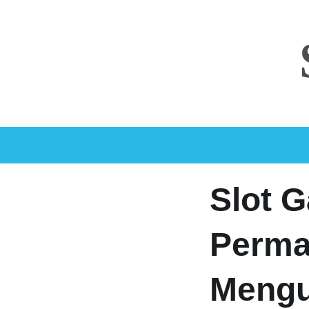
Skip
to
content
Slot G
Perma
Mengu