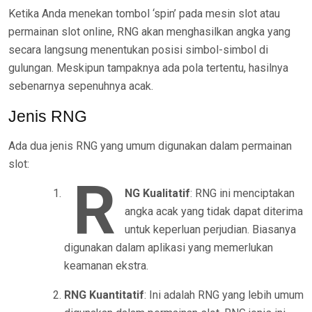
Ketika Anda menekan tombol ‘spin’ pada mesin slot atau
permainan slot online, RNG akan menghasilkan angka yang
secara langsung menentukan posisi simbol-simbol di
gulungan. Meskipun tampaknya ada pola tertentu, hasilnya
sebenarnya sepenuhnya acak.
Jenis RNG
Ada dua jenis RNG yang umum digunakan dalam permainan
slot:
R
NG Kualitatif
: RNG ini menciptakan
angka acak yang tidak dapat diterima
untuk keperluan perjudian. Biasanya
digunakan dalam aplikasi yang memerlukan
keamanan ekstra.
RNG Kuantitatif
: Ini adalah RNG yang lebih umum