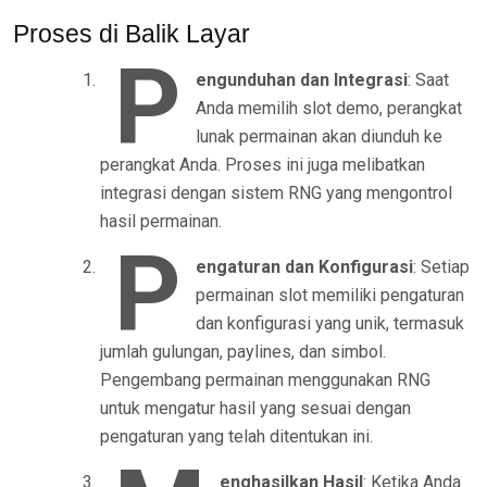
Proses di Balik Layar
P
engunduhan dan Integrasi
: Saat
Anda memilih slot demo, perangkat
lunak permainan akan diunduh ke
perangkat Anda. Proses ini juga melibatkan
integrasi dengan sistem RNG yang mengontrol
hasil permainan.
P
engaturan dan Konfigurasi
: Setiap
permainan slot memiliki pengaturan
dan konfigurasi yang unik, termasuk
jumlah gulungan, paylines, dan simbol.
Pengembang permainan menggunakan RNG
untuk mengatur hasil yang sesuai dengan
pengaturan yang telah ditentukan ini.
enghasilkan Hasil
: Ketika Anda