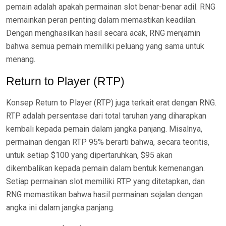
pemain adalah apakah permainan slot benar-benar adil. RNG
memainkan peran penting dalam memastikan keadilan.
Dengan menghasilkan hasil secara acak, RNG menjamin
bahwa semua pemain memiliki peluang yang sama untuk
menang.
Return to Player (RTP)
Konsep Return to Player (RTP) juga terkait erat dengan RNG.
RTP adalah persentase dari total taruhan yang diharapkan
kembali kepada pemain dalam jangka panjang. Misalnya,
permainan dengan RTP 95% berarti bahwa, secara teoritis,
untuk setiap $100 yang dipertaruhkan, $95 akan
dikembalikan kepada pemain dalam bentuk kemenangan.
Setiap permainan slot memiliki RTP yang ditetapkan, dan
RNG memastikan bahwa hasil permainan sejalan dengan
angka ini dalam jangka panjang.