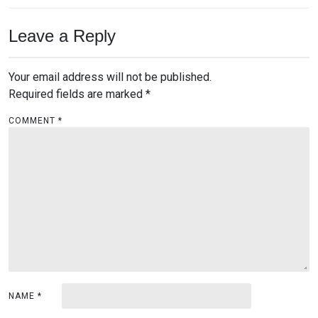
s
t
Leave a Reply
n
a
Your email address will not be published.
v
Required fields are marked
*
i
COMMENT
*
g
a
t
i
o
n
NAME
*