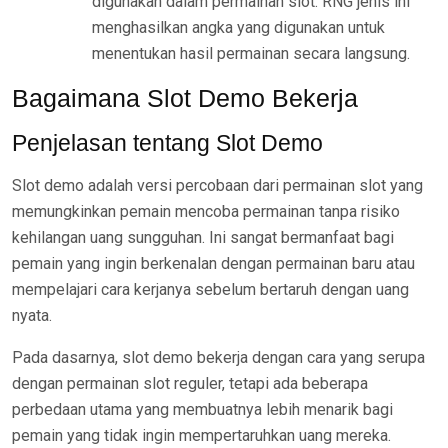
digunakan dalam permainan slot. RNG jenis ini
menghasilkan angka yang digunakan untuk
menentukan hasil permainan secara langsung.
Bagaimana Slot Demo Bekerja
Penjelasan tentang Slot Demo
Slot demo adalah versi percobaan dari permainan slot yang
memungkinkan pemain mencoba permainan tanpa risiko
kehilangan uang sungguhan. Ini sangat bermanfaat bagi
pemain yang ingin berkenalan dengan permainan baru atau
mempelajari cara kerjanya sebelum bertaruh dengan uang
nyata.
Pada dasarnya, slot demo bekerja dengan cara yang serupa
dengan permainan slot reguler, tetapi ada beberapa
perbedaan utama yang membuatnya lebih menarik bagi
pemain yang tidak ingin mempertaruhkan uang mereka.