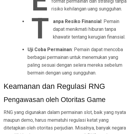
E
format permainan dan strategi tanpa
risiko kehilangan uang sungguhan.
T
anpa Resiko Finansial
: Pemain
dapat menikmati hiburan tanpa
khawatir tentang kerugian finansial.
Uji Coba Permainan
: Pemain dapat mencoba
berbagai permainan untuk menemukan yang
paling sesuai dengan selera mereka sebelum
bermain dengan uang sungguhan.
Keamanan dan Regulasi RNG
Pengawasan oleh Otoritas Game
RNG yang digunakan dalam permainan slot, baik yang nyata
maupun demo, harus mematuhi regulasi ketat yang
ditetapkan oleh otoritas perjudian. Misalnya, banyak negara